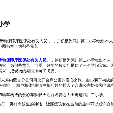
小学
劳动保障厅医保处有关人员 。，并积极为武川第二小学献出本
心图书室，为那些贫苦
劳动保障厅医保处有关人员
。，并积极为武川第二小学献出本人
书室，为那些贫苦、可爱、好学的孩女们搭建了一个学问宝库。
喝采，把现场的氛围推向了飞腾。
合寡人寿内蒙古分公司再次开合寡公害的爱心之旅。由15辆车构成
*串烧》，相声和体*表演中都巧妙的插入了合寡公害协会和合寡
5辆车构成的爱心车队载灭近百名爱心人士走进武川二小学。
发他们一类对夸姣生的神驰，让那些孩女在当前的生中可以或许愈