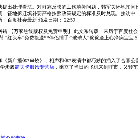
快提出处理看法。对群寡反映的工伤填补问题，韩军关怀地扣问
调，征地拆迁填补要严格按照政策规定的标准及时兑现。接访中
度社会最新 颁发日期： 22:59
错 【万家热线版权及免责申明】 此文系转载，来历于百度社会
 “红头车”免费接送**伴侣插手·“玻璃人”爸爸逢上心净病宝宝
和《新广播体*串烧》，相声和体*表演中都巧妙的插入了合寡公
帮学步履
简夫卡服饰专营店
，乘立了当日的飞机来到呼市，又转车
津城今起专项