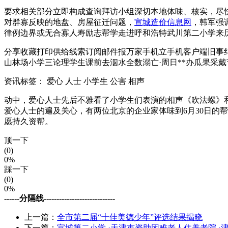
要求相关部分立即构成查询拜访小组深切本地体味、核实，尽
对群寡反映的地盘、房屋征迁问题，
宣城造价信息网
，韩军强
律例边界或无合寡人寿励志帮学走进呼和浩特武川第二小学来历：百
分享收藏打印供给线索订阅邮件报万家手机立手机客户端旧事纠
山林场小学三论理学生课前去泅水全数溺亡·周日**办瓜果采戴节
资讯标签：
爱心 人士 小学生 公害 相声
动中，爱心人士先后不雅看了小学生们表演的相声《吹法螺》
爱心人士的遍及关心，有两位北京的企业家体味到6月30日的
愿持久资帮。
顶一下
(0)
0%
踩一下
(0)
0%
------分隔线----------------------------
上一篇：
全市第二届“十佳美德少年”评选结果揭晓
下一篇：
宣城第二小学,·天津市资助困难老人住养老院 ·