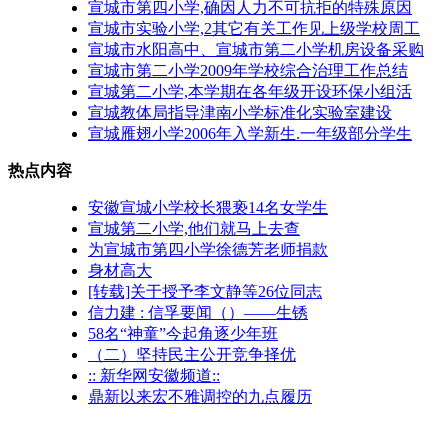
宣城市第四小学,确因人力不可抗拒的特殊原因
宣城市实验小学,2其它有关工作见上级学校周工
宣城市水阳高中、宣城市第二小学机房设备采购
宣城市第二小学2009年学校综合治理工作总结
宣城第二小学,本学期在各年级开设环保小组活
宣城教体局指导津南小学标准化实验室建设
宣城雁翅小学2006年入学新生.一年级部分学生
热点内容
安徽宣城小学校长猥亵14名女学生
宣城第二小学,他们就马上去查
为宣城市第四小学徐德芳老师捐款
身材高大
[转载]关于授予李文静等26位同志
信力建 : 信孚要闻（）——生锈
58名“神童”今起角逐少年班
（二）坚持民主公开竞争择优
:: 新华网安徽频道::
鼎新以来宏不雅调控的九点履历