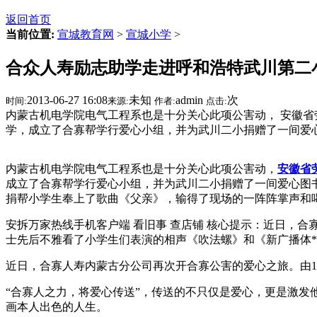
返回首页
当前位置:
宣城教育网
>
宣城小学
>
合众人寿励志助学走进呼和浩特武川第二
2013-06-27 16:08
未知
admin
次
时间:
来源:
作者:
点击:
内蒙古机电学院电气工程系也是十分关心此项公害动， 安徽省
学，成立了合寡帮学行爱心小组，并为武川二小捐赠了一间爱
内蒙古机电学院电气工程系也是十分关心此项公害动，
安徽省
成立了合寡帮学行爱心小组，并为武川二小捐赠了一间爱心图
捐帮小学生奉上了歌曲《父亲》，输得了现场的一阵阵掌声和
安拆万家热线手机客户端 看旧事 查店铺 核心提示：近日，
士先后不雅看了小学生们表演的相声《吹法螺》和《新广播体
近日，合寡人寿内蒙古分公司再次开合寡公害的爱心之旅。由1
“合寡人之力，将爱心传送”，传送的不只仅是爱心，更是激
画本人出色的人生。